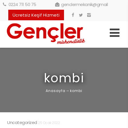
0224 711 50 75
genclermekanik@gmail
Ücretsiz Keşif Hizmeti
kombi
Anasayfa
››
kombi
Uncategorized
25 Ocak 2022