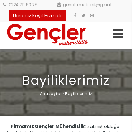
0224 711 50 75
genclermekanik@gmail
Ücretsiz Keşif Hizmeti
Bayiliklerimiz
Anasayfa
››
Bayiliklerimiz
Firmamız Gençler Mühendislik;
satmış olduğu