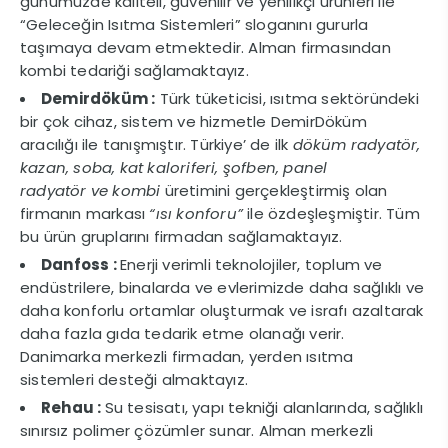
günümüzde kaliteli, güvenilir ve yenilikçi ürünleri ile
“Geleceğin Isıtma Sistemleri” sloganını gururla
taşımaya devam etmektedir. Alman firmasından
kombi tedariği sağlamaktayız.
Demirdöküm :
Türk tüketicisi, ısıtma sektöründeki
bir çok cihaz, sistem ve hizmetle DemirDöküm
aracılığı ile tanışmıştır. Türkiye’ de ilk
döküm radyatör,
kazan, soba, kat kaloriferi, şofben, panel
radyatör ve kombi
üretimini gerçekleştirmiş olan
firmanın markası
“ısı konforu”
ile özdeşleşmiştir. Tüm
bu ürün gruplarını firmadan sağlamaktayız.
Danfoss :
Enerji verimli teknolojiler, toplum ve
endüstrilere, binalarda ve evlerimizde daha sağlıklı ve
daha konforlu ortamlar oluşturmak ve israfı azaltarak
daha fazla gıda tedarik etme olanağı verir.
Danimarka merkezli firmadan, yerden ısıtma
sistemleri desteği almaktayız.
Rehau :
Su tesisatı, yapı tekniği alanlarında, sağlıklı
sınırsız polimer çözümler sunar. Alman merkezli