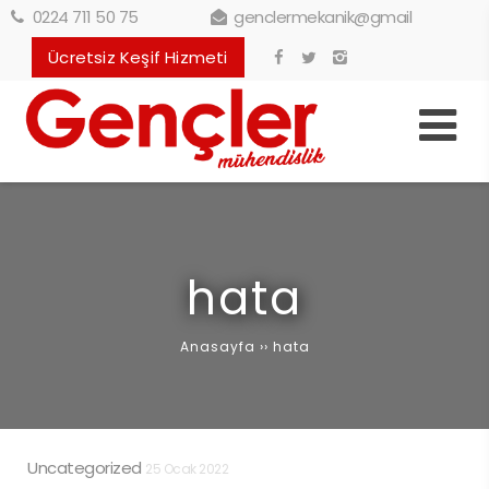
0224 711 50 75
genclermekanik@gmail
Ücretsiz Keşif Hizmeti
hata
Anasayfa
››
hata
Uncategorized
25 Ocak 2022