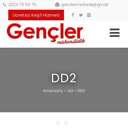
0224 711 50 75
genclermekanik@gmail
Ücretsiz Keşif Hizmeti
DD2
Anasayfa
››
dd
››
DD2