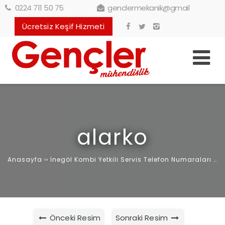
0224 711 50 75
genclermekanik@gmail
Ücretsiz Keşif Hizmeti
alarko
Anasayfa
››
İnegöl Kombi Yetkili Servis Telefon Numaraları
››
a
Önceki Resim
Sonraki Resim