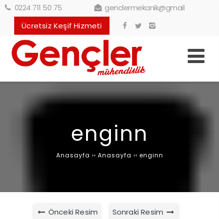
0224 711 50 75
genclermekanik@gmail
Ücretsiz Keşif Hizmeti
enginn
Anasayfa
››
Anasayfa
››
enginn
Önceki Resim
Sonraki Resim