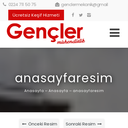
0224 711 50 75
genclermekanik@gmail
Ücretsiz Keşif Hizmeti
anasayfaresim
Anasayfa
››
Anasayfa
››
anasayfaresim
Önceki Resim
Sonraki Resim