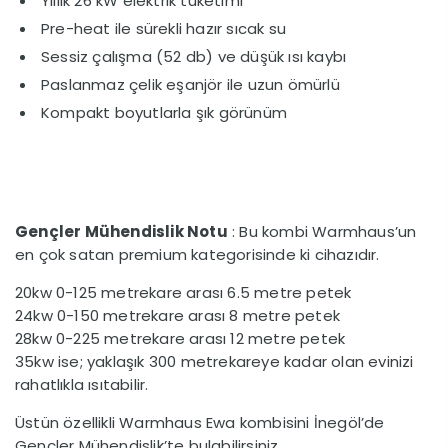
Yıllık 26 kW elektrik tüketimi*
Pre-heat ile sürekli hazır sıcak su
Sessiz çalışma (52 db) ve düşük ısı kaybı
Paslanmaz çelik eşanjör ile uzun ömürlü
Kompakt boyutlarla şık görünüm
Gençler Mühendislik Notu
: Bu kombi Warmhaus’un
en çok satan premium kategorisinde ki cihazıdır.
20kw 0-125 metrekare arası 6.5 metre petek
24kw 0-150 metrekare arası 8 metre petek
28kw 0-225 metrekare arası 12 metre petek
35kw ise; yaklaşık 300 metrekareye kadar olan evinizi
rahatlıkla ısıtabilir.
Üstün özellikli Warmhaus Ewa kombisini İnegöl’de
Gençler Mühendislik’te bulabilirsiniz.