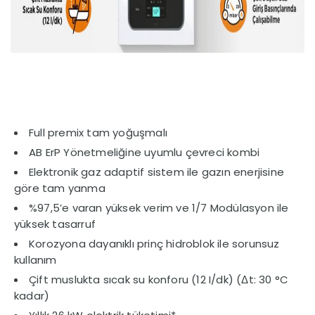
Full premix tam yoğuşmalı
AB ErP Yönetmeliğine uyumlu çevreci kombi
Elektronik gaz adaptif sistem ile gazın enerjisine
göre tam yanma
%97,5’e varan yüksek verim ve 1/7 Modülasyon ile
yüksek tasarruf
Korozyona dayanıklı prinç hidroblok ile sorunsuz
kullanım
Çift muslukta sıcak su konforu (12 I/dk) (Δt: 30 °C
kadar)