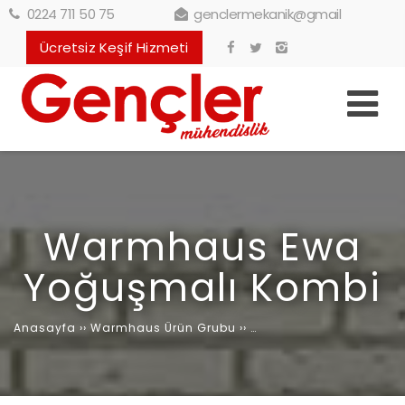
0224 711 50 75
genclermekanik@gmail
Ücretsiz Keşif Hizmeti
Warmhaus Ewa
Yoğuşmalı Kombi
Anasayfa
››
Warmhaus Ürün Grubu
››
Warmhaus Ewa Yoğuşma