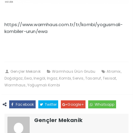
https://www.warmhaus.com.tr/tr/kombi/yogusmali-
kombiler-urun/ewa
Gençler Mekanik
Warmhaus Ürün Grubu
Atromix
,
Doğalgaz
,
Ewa
,
Inegöl
,
Ingaz
,
Kombi
,
Servis
,
Tasarruf
,
Tesisat
,
Warmhaus
,
Yoğuşmalı Kombi
Facebook
Twitter
Google+
Whatsapp
Gençler Mekanik